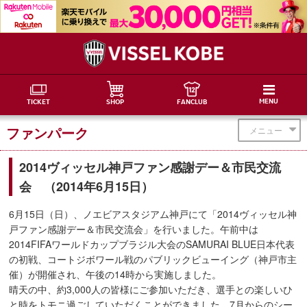
MENU
TICKET
SHOP
FANCLUB
ファンパーク
メニュー
2014ヴィッセル神戸ファン感謝デー＆市民交流
会 （2014年6月15日）
6月15日（日）、ノエビアスタジアム神戸にて「2014ヴィッセル神
戸ファン感謝デー＆市民交流会」を行いました。午前中は
2014FIFAワールドカップブラジル大会のSAMURAI BLUE日本代表
の初戦、コートジボワール戦のパブリックビューイング（神戸市主
催）が開催され、午後の14時から実施しました。
晴天の中、約3,000人の皆様にご参加いただき、選手との楽しいひ
と時をトモニ過ごしていただくことができました。7月からのシー