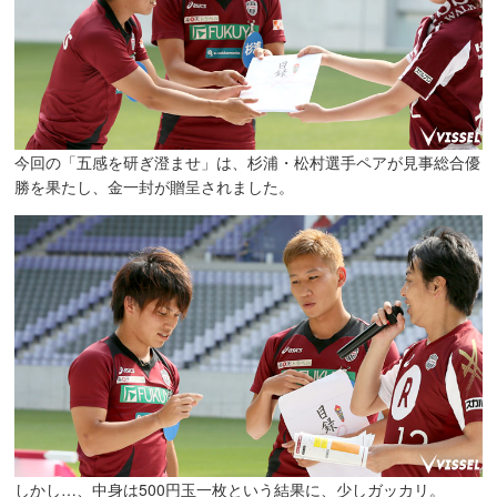
今回の「五感を研ぎ澄ませ」は、杉浦・松村選手ペアが見事総合優
勝を果たし、金一封が贈呈されました。
しかし…、中身は500円玉一枚という結果に、少しガッカリ。