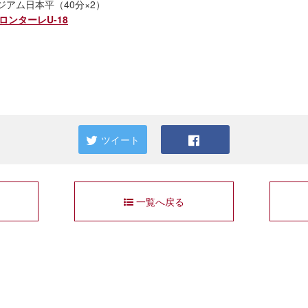
タジアム日本平（40分×2）
崎フロンターレU-18
ツイート
一覧へ戻る