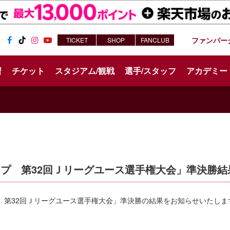
ファンパー
TICKET
SHOP
FANCLUB
Fac
Tik
Inst
You
ebo
Tok
agr
tub
習
チケット
スタジアム/観戦
選手/スタッフ
アカデミー
ok
am
e
スカップ 第32回Ｊリーグユース選手権大会」準決勝結果
プ 第32回Ｊリーグユース選手権大会」準決勝の結果をお知らせいたしま