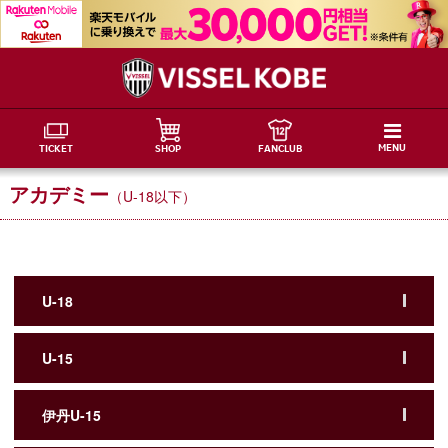
MENU
TICKET
SHOP
FANCLUB
アカデミー
（U-18以下）
U-18
U-15
伊丹U-15