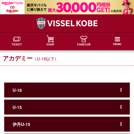
MENU
TICKET
SHOP
FANCLUB
アカデミー
（U-18以下）
U-18
U-15
伊丹U-15