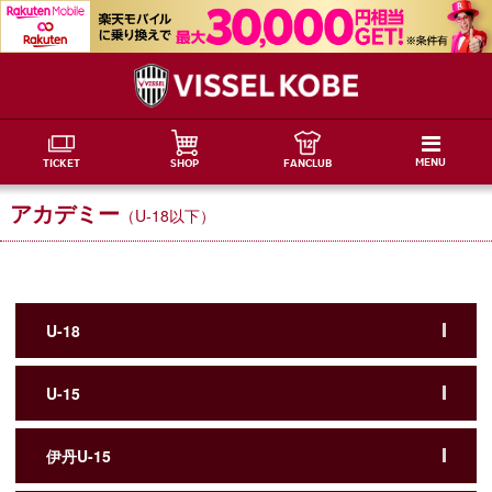
MENU
TICKET
SHOP
FANCLUB
アカデミー
（U-18以下）
U-18
U-15
伊丹U-15