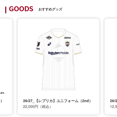
GOODS
おすすめグッズ
t）
26/27_【レプリカ】ユニフォーム（2nd）
26
22,000円（税込）
12