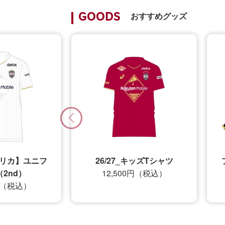
おすすめグッズ
GOODS
レプリカ】ユニフ
26/27_キッズTシャツ
2nd）
12,500円（税込）
0円（税込）