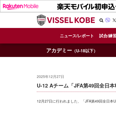
Se
Vib
X
arc
er
ニュース/レポート
試合/練
h
アカデミー
（U-18以下）
2025年12月27日
U-12 Aチーム「JFA第49回全日
12月27日に行われました、「JFA第49回全日