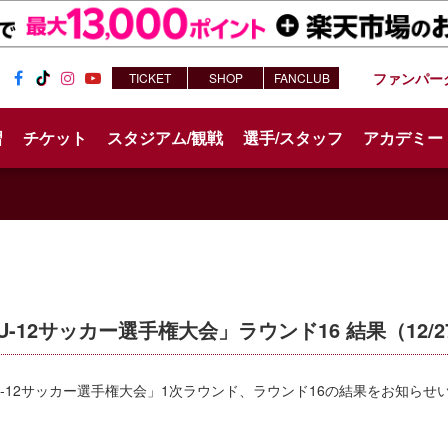
ファンパー
TICKET
SHOP
FANCLUB
Fac
Tik
Inst
You
ebo
Tok
agr
tub
習
チケット
スタジアム/観戦
選手/スタッフ
アカデミー
ok
am
e
本U-12サッカー選手権大会」ラウンド16 結果（12/2
本U-12サッカー選手権大会」1次ラウンド、ラウンド16の結果をお知らせ