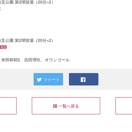
防災公園 第2球技場（20分×2）
C
防災公園 第2球技場（20分×2）
南SS
、米田柊耶2、吉田理玖、オウンゴール
ツイート
一覧へ戻る