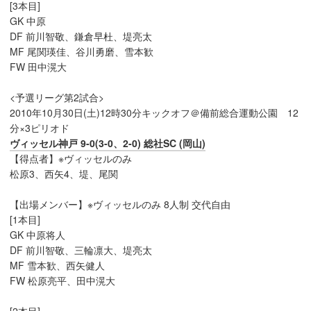
[3本目]
GK 中原
DF 前川智敬、鎌倉早杜、堤亮太
MF 尾関瑛佳、谷川勇磨、雪本歓
FW 田中滉大
<予選リーグ第2試合>
2010年10月30日(土)12時30分キックオフ＠備前総合運動公園 12
分×3ピリオド
ヴィッセル神戸 9-0(3-0、2-0) 総社SC (岡山)
【得点者】※ヴィッセルのみ
松原3、西矢4、堤、尾関
【出場メンバー】※ヴィッセルのみ 8人制 交代自由
[1本目]
GK 中原将人
DF 前川智敬、三輪凛大、堤亮太
MF 雪本歓、西矢健人
FW 松原亮平、田中滉大
[2本目]