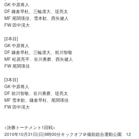
GK 中原将人
DF 鎌倉早杜、三輪凛大、堤亮太
MF 尾関瑛佳、雪本歓、西矢健人
FW 田中滉大
[2本目]
GK 中原将人
DF 鎌倉早杜、三輪凛大、前川智敬
MF 松原亮平、谷川勇磨、西矢健人
FW 尾関瑛佳
[3本目]
GK 中原将人
DF 前川智敬、谷川勇磨、堤亮太
MF 雪本歓、鎌倉早杜、尾関瑛佳
FW 田中滉大
<決勝トーナメント1回戦>
2010年10月31日(日)9時00分キックオフ＠備前総合運動公園 12