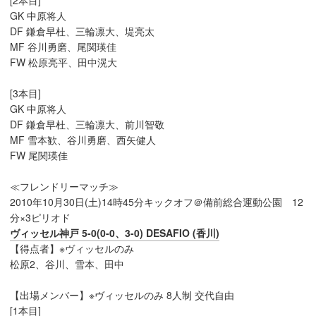
GK 中原将人
DF 鎌倉早杜、三輪凛大、堤亮太
MF 谷川勇磨、尾関瑛佳
FW 松原亮平、田中滉大
[3本目]
GK 中原将人
DF 鎌倉早杜、三輪凛大、前川智敬
MF 雪本歓、谷川勇磨、西矢健人
FW 尾関瑛佳
≪フレンドリーマッチ≫
2010年10月30日(土)14時45分キックオフ＠備前総合運動公園 12
分×3ピリオド
ヴィッセル神戸 5-0(0-0、3-0) DESAFIO (香川)
【得点者】※ヴィッセルのみ
松原2、谷川、雪本、田中
【出場メンバー】※ヴィッセルのみ 8人制 交代自由
[1本目]