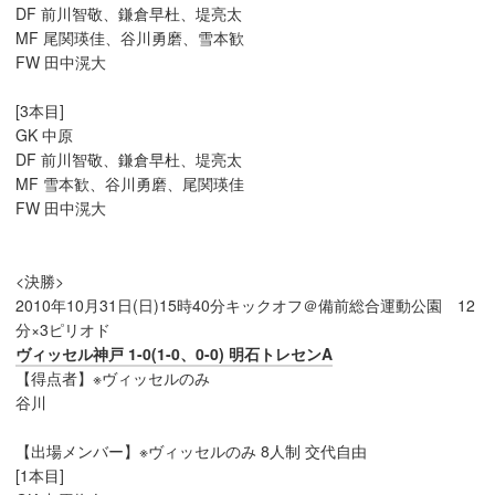
DF 前川智敬、鎌倉早杜、堤亮太
MF 尾関瑛佳、谷川勇磨、雪本歓
FW 田中滉大
[3本目]
GK 中原
DF 前川智敬、鎌倉早杜、堤亮太
MF 雪本歓、谷川勇磨、尾関瑛佳
FW 田中滉大
<決勝>
2010年10月31日(日)15時40分キックオフ＠備前総合運動公園 12
分×3ピリオド
ヴィッセル神戸 1-0(1-0、0-0) 明石トレセンA
【得点者】※ヴィッセルのみ
谷川
【出場メンバー】※ヴィッセルのみ 8人制 交代自由
[1本目]