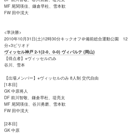
MF 尾関瑛佳、鎌倉早杜、雪本歓
FW 田中滉大
<準決勝>
2010年10月31日(土)12時30分キックオフ＠備前総合運動公園 12
分×3ピリオド
ヴィッセル神戸 2-1(2-0、0-0) ヴィパルテ (岡山)
【得点者】※ヴィッセルのみ
谷川、雪本
【出場メンバー】※ヴィッセルのみ 8人制 交代自由
[1本目]
GK 中原将人
DF 前川智敬、鎌倉早杜、堤亮太
MF 尾関瑛佳、谷川勇磨、雪本歓
FW 田中滉大
[2本目]
GK 中原