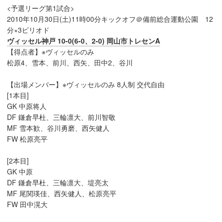
<予選リーグ第1試合>
2010年10月30日(土)11時00分キックオフ＠備前総合運動公園 12
分×3ピリオド
ヴィッセル神戸 10-0(6-0、2-0) 岡山市トレセンA
【得点者】※ヴィッセルのみ
松原4、雪本、前川、西矢、田中2、谷川
【出場メンバー】※ヴィッセルのみ 8人制 交代自由
[1本目]
GK 中原将人
DF 鎌倉早杜、三輪凛大、前川智敬
MF 雪本歓、谷川勇磨、西矢健人
FW 松原亮平
[2本目]
GK 中原
DF 鎌倉早杜、三輪凛大、堤亮太
MF 尾関瑛佳、西矢健人、松原亮平
FW 田中滉大