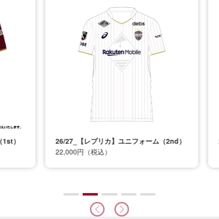
t）
26/27_【レプリカ】ユニフォーム（2nd）
26
22,000円（税込）
12