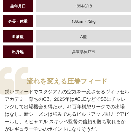
生年月日
1994/6/18
身長・体重
186cm・72kg
血液型
A型
出身地
兵庫県神戸市
流れを変える圧巻フィード
鋭いフィードでスタジアムの空気を一変させるヴィッセル
アカデミー育ちのCB。2025年はACLEなどでSBにチャレ
ンジして出場機会を得たが、J1百年構想リーグでの出場
はなし。新シーズンは強みであるビルドアップ能力でアピ
ールし、ミヒャエル スキッベ監督の信頼を勝ち取れるか
がレギュラー争いのポイントになりそうだ。