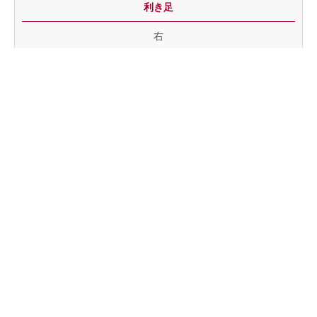
利き足
右
スパイクのメーカー
ナイキ
好きな海外のサッカー選手
ズラタン・イブラヒモヴィッチ
マイブーム・趣味
釣り
好きな食べ物