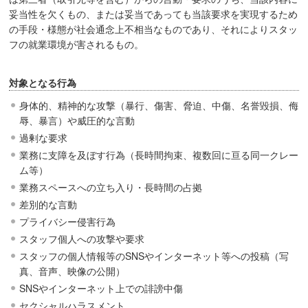
妥当性を欠くもの、または妥当であっても当該要求を実現するため
の手段・様態が社会通念上不相当なものであり、それによりスタッ
フの就業環境が害されるもの。
対象となる行為
身体的、精神的な攻撃（暴行、傷害、脅迫、中傷、名誉毀損、侮
辱、暴言）や威圧的な言動
過剰な要求
業務に支障を及ぼす行為（長時間拘束、複数回に亘る同一クレー
ム等）
業務スペースへの立ち入り・長時間の占拠
差別的な言動
プライバシー侵害行為
スタッフ個人への攻撃や要求
スタッフの個人情報等のSNSやインターネット等への投稿（写
真、音声、映像の公開）
SNSやインターネット上での誹謗中傷
セクシャルハラスメント