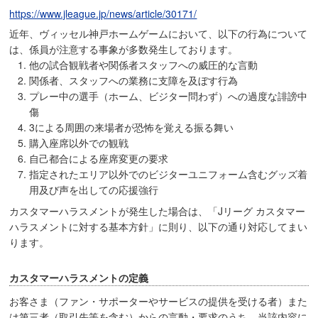
https://www.jleague.jp/news/article/30171/
近年、ヴィッセル神戸ホームゲームにおいて、以下の行為について
は、係員が注意する事象が多数発生しております。
他の試合観戦者や関係者スタッフへの威圧的な言動
関係者、スタッフへの業務に支障を及ぼす行為
プレー中の選手（ホーム、ビジター問わず）への過度な誹謗中
傷
3による周囲の来場者が恐怖を覚える振る舞い
購入座席以外での観戦
自己都合による座席変更の要求
指定されたエリア以外でのビジターユニフォーム含むグッズ着
用及び声を出しての応援強行
カスタマーハラスメントが発生した場合は、「Jリーグ カスタマー
ハラスメントに対する基本方針」に則り、以下の通り対応してまい
ります。
カスタマーハラスメントの定義
お客さま（ファン・サポーターやサービスの提供を受ける者）また
は第三者（取引先等を含む）からの言動・要求のうち、当該内容に