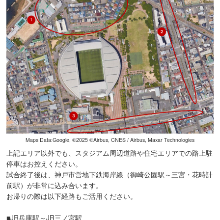
Maps Data:Google, ©︎2025 ©︎Airbus, CNES / Airbus, Maxar Technologies
上記エリア以外でも、スタジアム周辺道路や住宅エリアでの路上駐
停車はお控えください。
試合終了後は、神戸市営地下鉄海岸線（御崎公園駅～三宮・花時計
前駅）が非常に込み合います。
お帰りの際は以下経路もご活用ください。
■JR兵庫駅～JR三ノ宮駅