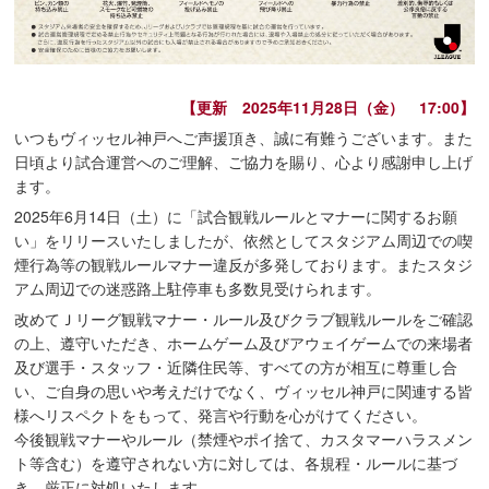
【更新 2025年11月28日（金） 17:00】
いつもヴィッセル神戸へご声援頂き、誠に有難うございます。また
日頃より試合運営へのご理解、ご協力を賜り、心より感謝申し上げ
ます。
2025年6月14日（土）に「試合観戦ルールとマナーに関するお願
い」をリリースいたしましたが、依然としてスタジアム周辺での喫
煙行為等の観戦ルールマナー違反が多発しております。またスタジ
アム周辺での迷惑路上駐停車も多数見受けられます。
改めてＪリーグ観戦マナー・ルール及びクラブ観戦ルールをご確認
の上、遵守いただき、ホームゲーム及びアウェイゲームでの来場者
及び選手・スタッフ・近隣住民等、すべての方が相互に尊重し合
い、ご自身の思いや考えだけでなく、ヴィッセル神戸に関連する皆
様へリスペクトをもって、発言や行動を心がけてください。
今後観戦マナーやルール（禁煙やポイ捨て、カスタマーハラスメン
ト等含む）を遵守されない方に対しては、各規程・ルールに基づ
き、厳正に対処いたします。