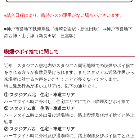
※試合日程により、臨時バスの運用がない場合がございます。
■神戸市営地下鉄海岸線（御崎公園駅～新長田駅）→神戸市営地下
鉄西神・山手線（新長田駅～三宮駅）
喫煙やポイ捨てに関して
近年、スタジアム敷地内やスタジアム周辺地域での喫煙やポイ捨て
をされる方々が多数見受けられます。またスタジアム近隣住民から
来場者に対するお声をいただくことが多くなっております。
特に違反行為が多いエリアは、以下の通りです。
① スタジアム北 住宅・車道エリア
ハーフタイム時に外出し、住宅エリアにて路上喫煙及びポイ捨て
② スタジアム東 住宅・車道エリア
ハーフタイム時に外出及び退場時に、路上喫煙及びポイ捨てと路上
駐車
③ スタジアム西 住宅・車道エリア
ハーフタイム時に外出及び退場時に、路上喫煙及びポイ捨てと路上