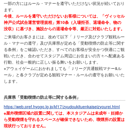
一部の方にはルール・マナーを遵守いただけない状況が続いており
ます。
今後、ルールを遵守いただけないお客様については、「ヴィッセル
神戸公式試合運営管理規程」第10条（入場拒否、退場命令、物の
没収）に基づき、施設からの退場命令等、厳正に対処いたします。
ご来場のお客さまには、改めて以下「Ｊリーグ及びクラブ観戦ルー
ル・マナーの遵守」及び兵庫県が定める「受動喫煙の防止等に関す
る条例」をご確認いただき、すべてのお客様が安全かつ快適にご観
戦いただき、合わせてスタジアム周辺にお住まいの方々へ配慮ある
行動、社会一般的に正しい振る舞いをお願いします。
※アウェイゲームにおかれましても「Ｊリーグ共通観戦マナー&ル
ール」と各クラブが定める観戦マナー・ルールの遵守をお願いいた
します。
兵庫県「受動喫煙の防止等に関する条例」
https://web.pref.hyogo.lg.jp/kf17/zyudoukituenkaiseizyourei.html
※屋外喫煙区域の設置に関しては、本スタジアムは未成年・妊婦か
ら受動喫煙を守れるスペースが確保できないため、喫煙所の設置は
現状行っておりません。