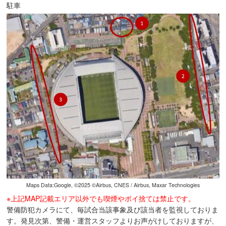
駐車
Maps Data:Google, ©︎2025 ©︎Airbus, CNES / Airbus, Maxar Technologies
※上記MAP記載エリア以外でも喫煙やポイ捨ては禁止です。
警備防犯カメラにて、毎試合当該事象及び該当者を監視しておりま
す。発見次第、警備・運営スタッフよりお声がけしておりますが、