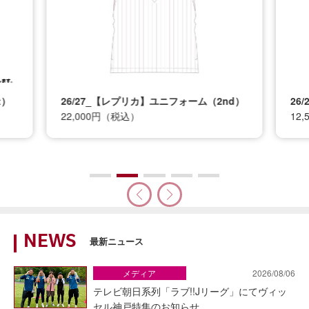
t）
26/27_【レプリカ】ユニフォーム（2nd）
26
22,000円（税込）
12
NEWS
最新ニュース
メディア
2026/08/06
テレビ朝日系列「ラブ!!Jリーグ」にてヴィッ
セル神戸特集のお知らせ