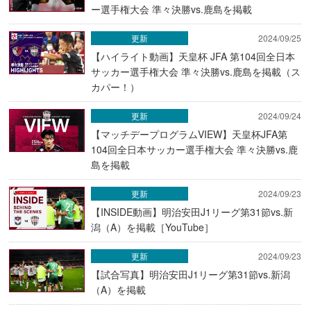
ー選手権大会 準々決勝vs.鹿島を掲載
更新
2024/09/25
【ハイライト動画】天皇杯 JFA 第104回全日本
サッカー選手権大会 準々決勝vs.鹿島を掲載（ス
カパー！）
更新
2024/09/24
【マッチデープログラムVIEW】天皇杯JFA第
104回全日本サッカー選手権大会 準々決勝vs.鹿
島を掲載
更新
2024/09/23
【INSIDE動画】明治安田J1リーグ第31節vs.新
潟（A）を掲載［YouTube］
更新
2024/09/23
【試合写真】明治安田J1リーグ第31節vs.新潟
（A）を掲載