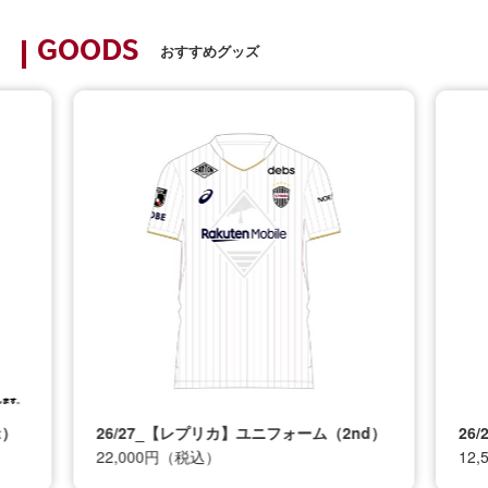
GOODS
おすすめグッズ
t）
26/27_【レプリカ】ユニフォーム（2nd）
26
22,000円（税込）
12