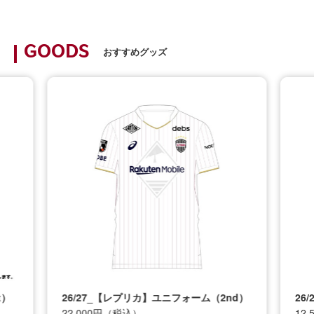
GOODS
おすすめグッズ
t）
26/27_【レプリカ】ユニフォーム（2nd）
26
22,000円（税込）
12