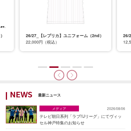
t）
26/27_【レプリカ】ユニフォーム（2nd）
26
22,000円（税込）
12
NEWS
最新ニュース
メディア
2026/08/06
テレビ朝日系列「ラブ!!Jリーグ」にてヴィッ
セル神戸特集のお知らせ