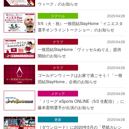
ウィーク」のお知らせ
スクール
2020/04/28
5/5（火・祝）一致団結StayHome「イニエスタ
選手オンライントークショー」のお知らせ
クラブ
2020/04/28
一致団結StayHome「ヴィッセルぬりえ」提供
開始のお知らせ
クラブ
2020/04/28
ゴールデンウィークはお家で過ごそう！「一致
団結StayHome」企画のお知らせ
メディア
2020/04/28
「Ｊリーグ eSports ONLINE（5/2 生配信）」に
藤本憲明選手が出演のお知らせ
更新
2020/04/28
［ダウンロード］に2020年5月の「壁紙カレン