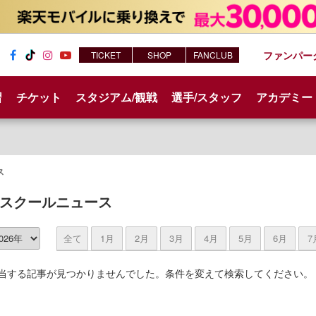
ファンパー
TICKET
SHOP
FANCLUB
Fac
Tik
Inst
You
ebo
Tok
agr
tub
習
チケット
スタジアム/観戦
選手/スタッフ
アカデミー
ok
am
e
ス
スクールニュース
全て
1月
2月
3月
4月
5月
6月
7
当する記事が見つかりませんでした。条件を変えて検索してください。