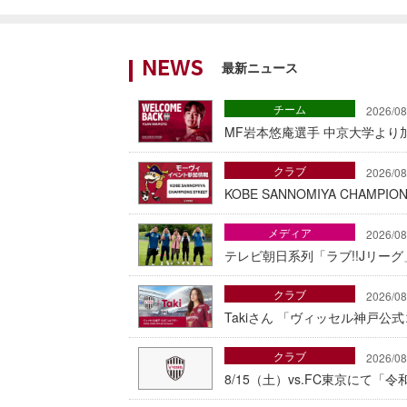
最新ニュース
NEWS
チーム
2026/08
MF岩本悠庵選手 中京大学より加
クラブ
2026/08
KOBE SANNOMIYA CHAMP
メディア
2026/08
テレビ朝日系列「ラブ!!Jリー
クラブ
2026/08
Takiさん 「ヴィッセル神戸公
クラブ
2026/08
8/15（土）vs.FC東京にて