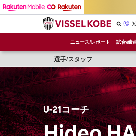
Se
Vib
X
arc
er
ニュース/レポート
試合/練
h
選手/スタッフ
U-21コーチ
Hideo H