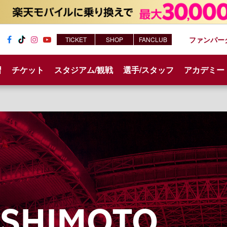
ファンパー
TICKET
SHOP
FANCLUB
Fac
Tik
Inst
You
ebo
Tok
agr
tub
習
チケット
スタジアム/観戦
選手/スタッフ
アカデミー
ok
am
e
ASHIMOTO