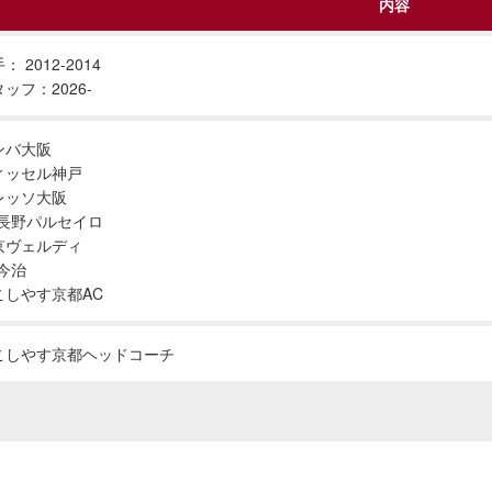
内容
： 2012-2014
ッフ：2026-
ンバ大阪
ィッセル神戸
レッソ大阪
C長野パルセイロ
京ヴェルディ
C今治
こしやす京都AC
こしやす京都ヘッドコーチ