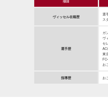
項目
選手
ヴィッセル在籍歴
スタ
ガ
ヴ
セ
選手歴
A
東
F
お
指導歴
お