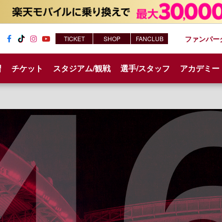
ファンパー
TICKET
SHOP
FANCLUB
Fac
Tik
Inst
You
ebo
Tok
agr
tub
習
チケット
スタジアム/観戦
選手/スタッフ
アカデミー
ok
am
e