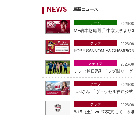
最新ニュース
NEWS
チーム
2026/08
MF岩本悠庵選手 中京大学より加
クラブ
2026/08
KOBE SANNOMIYA CHAMP
メディア
2026/08
テレビ朝日系列「ラブ!!Jリー
クラブ
2026/08
Takiさん 「ヴィッセル神戸公
クラブ
2026/08
8/15（土）vs.FC東京にて