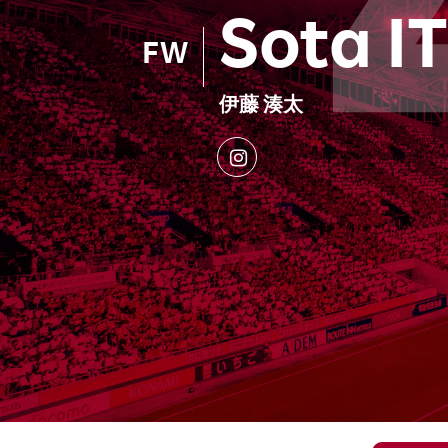
Sota I
FW
伊藤 湊太
Insta
gram