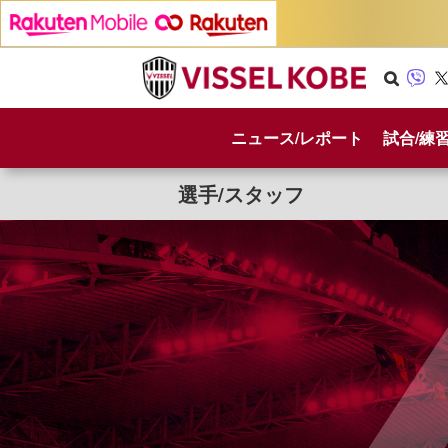
Se
Vib
X
arc
er
ニュース/レポート
試合/練
h
選手/スタッフ