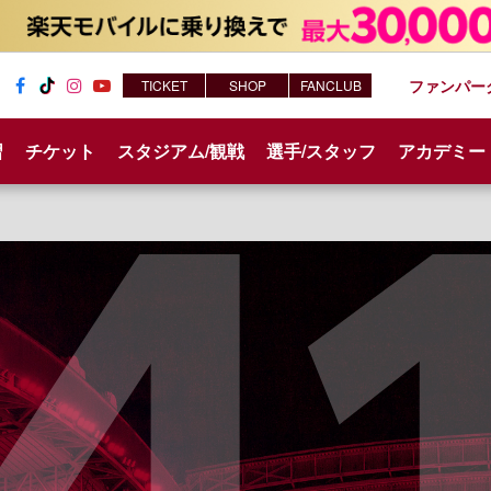
ファンパー
TICKET
SHOP
FANCLUB
Fac
Tik
Inst
You
ebo
Tok
agr
tub
習
チケット
スタジアム/観戦
選手/スタッフ
アカデミー
ok
am
e