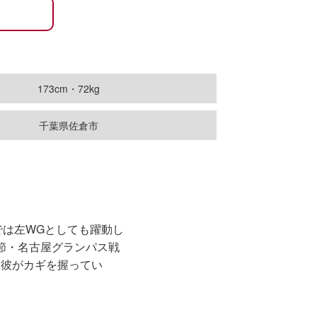
173cm・72kg
千葉県佐倉市
では左WGとしても躍動し
節・名古屋グランパス戦
は彼がカギを握ってい