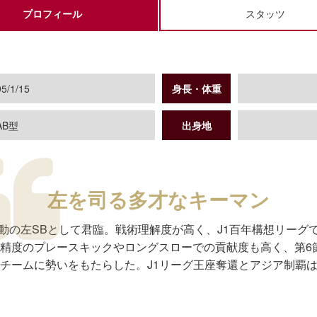
プロフィール
スタッツ
5/1/15
身長・体重
AB型
出身地
左を司る多才なキーマン
ら不動の左SBとして君臨。戦術理解度が高く、J1百年構想リーグ
精度のプレースキックやロングスローでの貢献度も高く、第6
チームに勢いをもたらした。J1リーグ王座奪還とアジア制覇