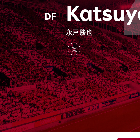
Katsu
DF
永戸 勝也
X