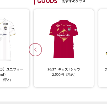
おすすめグッズ
GOODS
キッズTシャツ
プレイヤータオルマフラー(1st)
0円（税込）
2,800円（税込）