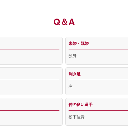
Q＆A
未婚・既婚
独身
利き足
左
仲の良い選手
松下佳貴