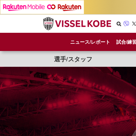
Se
Vib
X
arc
er
ニュース/レポート
試合/練
h
選手/スタッフ