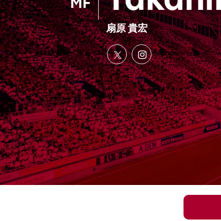
Takah
MF
扇原 貴宏
X
Insta
gram