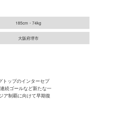
185cm・74kg
大阪府堺市
ーグトップのインターセプ
戦連続ゴールなど新たな一
アジア制覇に向けて早期復