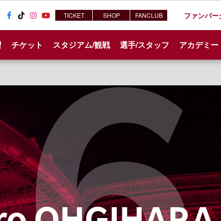
ファンパー
TICKET
SHOP
FANCLUB
Fac
Tik
Inst
You
ebo
Tok
agr
tub
習
チケット
スタジアム/観戦
選手/スタッフ
アカデミー
ok
am
e