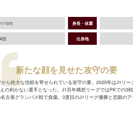
1/10/5
身長・体重
A型
出身地
新たな顔を見せた攻守の要
督から絶大な信頼を寄せられている攻守の要。2025年はJ1リ
えの利かない選手となった。J1百年構想リーグではPKでの3
の名古屋グランパス戦で負傷。3度目のJ1リーグ優勝と悲願の