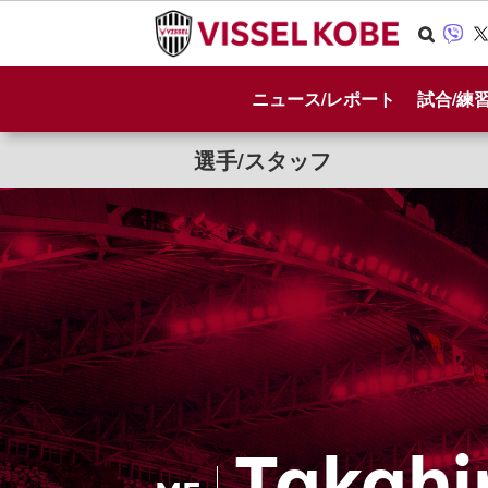
Se
Vib
X
arc
er
ニュース/レポート
試合/練
h
選手/スタッフ