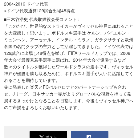
2004-2016 ドイツ代表
※ドイツ代表通算129試合出場48得点
■三木谷浩史 代表取締役会長コメント：
「このたび、世界的なストライカーがヴィッセル神戸に加わること
を大変嬉しく思います。ポドルスキ選手は ケルン、バイエルン・
ミュンヘン、アーセナル、インテル・ミラノ、ガラタサライと欧州
各国の名門クラブの主力として活躍してきました。ドイツ代表では
129試合に出場し48得点を挙げ、FIFAワールドカップでは、2006
年大会で最優秀若手選手に選ばれ、2014年大会で優勝するなど
数々のタイトルを獲得したワールドクラスの選手です。ヴィッセル
神戸が優勝を勝ち取るために、ポドルスキ選手が大いに活躍してく
れることを期待しています。
先に発表した楽天とFCバルセロナとのパートナーシップも合わ
せ、Jリーグ、日本サッカー界がよりグローバルな視野を持って発
展するきっかけとなることを目指します。今後もヴィッセル神戸へ
のご声援をよろしくお願いいたします」
ポスト