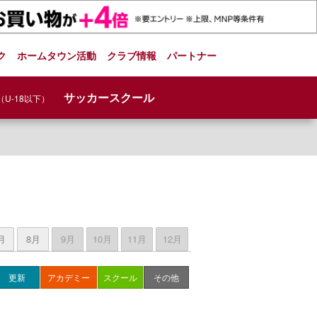
ク
ホームタウン活動
クラブ情報
パートナー
サッカースクール
（U-18以下）
月
8月
9月
10月
11月
12月
更新
アカデミー
スクール
その他