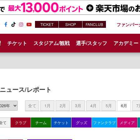
ファンパー
TICKET
SHOP
FANCLUB
Fac
Tik
Inst
You
ebo
Tok
agr
tub
習
チケット
スタジアム/観戦
選手/スタッフ
アカデミー
ok
am
e
ニュース/レポート
全て
1月
2月
3月
4月
5月
6月
7
全て
クラブ
チーム
チケット
グッズ
ファンクラブ
メディア