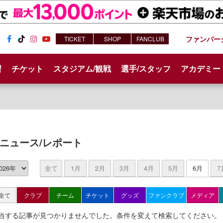
ファンパー
TICKET
SHOP
FANCLUB
Fac
Tik
Inst
You
ebo
Tok
agr
tub
習
チケット
スタジアム/観戦
選手/スタッフ
アカデミー
ok
am
e
ニュース/レポート
全て
1月
2月
3月
4月
5月
6月
7
全て
クラブ
チーム
チケット
グッズ
ファンクラブ
メディア
当する記事が見つかりませんでした。条件を変えて検索してください。