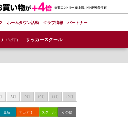
ク
ホームタウン活動
クラブ情報
パートナー
サッカースクール
（U-18以下）
月
8月
9月
10月
11月
12月
更新
アカデミー
スクール
その他