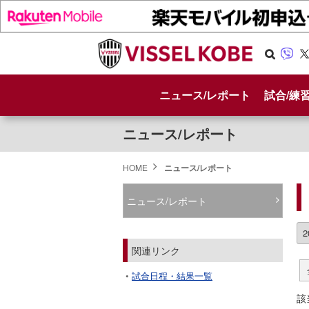
Se
Vib
X
arc
er
ニュース/レポート
試合/練
h
ニュース/レポート
HOME
ニュース/レポート
ニュース/レポート
関連リンク
試合日程・結果一覧
該