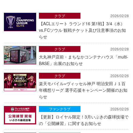
クラブ
2026/02/28
【ACLエリート ラウンド16 第1戦】3/4（水）
vs.FCソウル 観戦チケット及び注意事項のお知
らせ
クラブ
2026/02/28
大丸神戸店前・まちなかコンテナハウス「multi-
BASE」出展のお知らせ
クラブ
2026/02/26
楽天モバイル×ヴィッセル神戸 明治安田Ｊ１百
年構想リーグ 選手応援キャンペーン開催のお知
らせ
ファンクラブ
2026/02/26
【更新】ロイヤル限定！3月いぶきの森球技場で
の「公開練習」に関するお知らせ