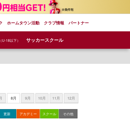
ク
ホームタウン活動
クラブ情報
パートナー
サッカースクール
（U-18以下）
月
8月
9月
10月
11月
12月
更新
アカデミー
スクール
その他