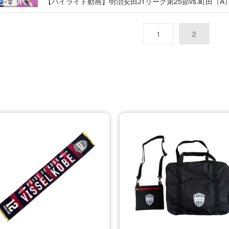
【ハイライト動画】明治安田J1リーグ第25節vs.町田（A
1
2