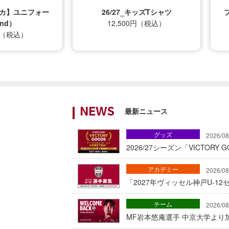
プリカ】ユニフォー
26/27_キッズTシャツ
nd）
12,500円（税込）
0円（税込）
最新ニュース
NEWS
グッズ
2026/08
2026/27シーズン「VICTOR
アカデミー
2026/08
「2027年ヴィッセル神戸U-1
チーム
2026/08
MF岩本悠庵選手 中京大学より加