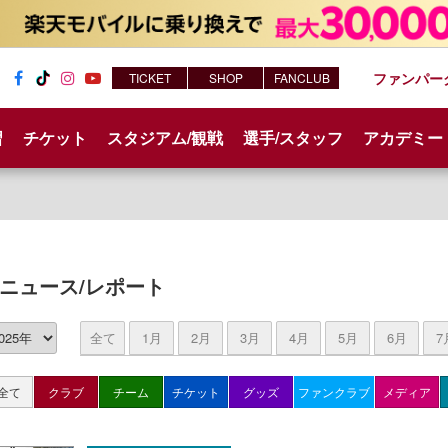
ファンパー
TICKET
SHOP
FANCLUB
Fac
Tik
Inst
You
ebo
Tok
agr
tub
習
チケット
スタジアム/観戦
選手/スタッフ
アカデミー
ok
am
e
ニュース/レポート
全て
1月
2月
3月
4月
5月
6月
7
全て
クラブ
チーム
チケット
グッズ
ファンクラブ
メディア