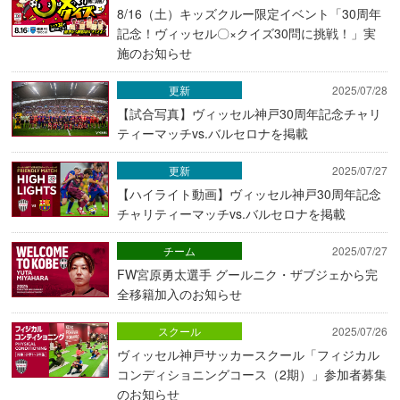
8/16（土）キッズクルー限定イベント「30周年
記念！ヴィッセル〇×クイズ30問に挑戦！」実
施のお知らせ
更新
2025/07/28
【試合写真】ヴィッセル神戸30周年記念チャリ
ティーマッチvs.バルセロナを掲載
更新
2025/07/27
【ハイライト動画】ヴィッセル神戸30周年記念
チャリティーマッチvs.バルセロナを掲載
チーム
2025/07/27
FW宮原勇太選手 グールニク・ザブジェから完
全移籍加入のお知らせ
スクール
2025/07/26
ヴィッセル神戸サッカースクール「フィジカル
コンディショニングコース（2期）」参加者募集
のお知らせ