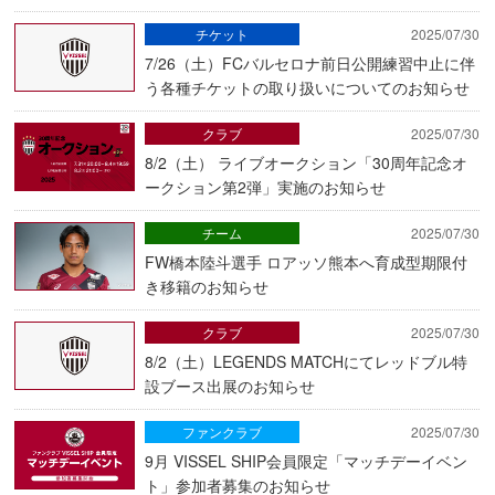
チケット
2025/07/30
7/26（土）FCバルセロナ前日公開練習中止に伴
う各種チケットの取り扱いについてのお知らせ
クラブ
2025/07/30
8/2（土） ライブオークション「30周年記念オ
ークション第2弾」実施のお知らせ
チーム
2025/07/30
FW橋本陸斗選手 ロアッソ熊本へ育成型期限付
き移籍のお知らせ
クラブ
2025/07/30
8/2（土）LEGENDS MATCHにてレッドブル特
設ブース出展のお知らせ
ファンクラブ
2025/07/30
9月 VISSEL SHIP会員限定「マッチデーイベン
ト」参加者募集のお知らせ