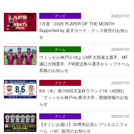
グッズ
2025/07/31
7月度「2025 PLAYER OF THE MONTH
Supported by 楽天カード」グッズ発売のお知ら
せ
チーム
2025/07/31
ヴィッセル神戸U-18よりMF大西湊太選手、MF
瀬口大翔選手、FW渡辺隼斗選手がトップチーム
昇格のお知らせ
クラブ
2025/07/31
8/6（水）第105回天皇杯ラウンド16（4回戦）
「ヴィッセル神戸vs.東洋大学」開催情報のお知
らせ
グッズ
2025/07/31
【すぐにお届け】30周年記念レプリカユニフォ
ーム（1st）販売のお知らせ