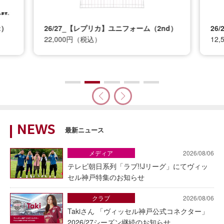
t）
26/27_【レプリカ】ユニフォーム（2nd）
26
22,000円（税込）
12
NEWS
最新ニュース
メディア
2026/08/06
テレビ朝日系列「ラブ!!Jリーグ」にてヴィッ
セル神戸特集のお知らせ
クラブ
2026/08/06
Takiさん 「ヴィッセル神戸公式コネクター」
2026/27シーズン継続のお知らせ