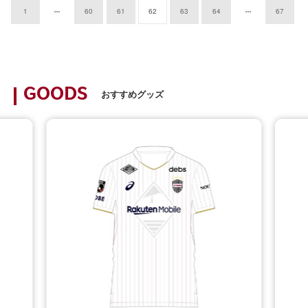
1
60
61
62
63
64
67
GOODS
おすすめグッズ