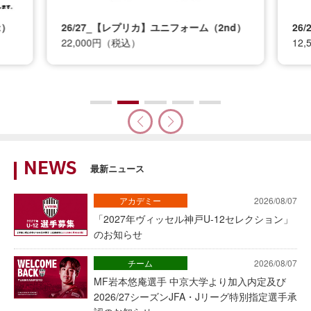
t）
26/27_【レプリカ】ユニフォーム（2nd）
26
22,000円（税込）
12
NEWS
最新ニュース
アカデミー
2026/08/07
「2027年ヴィッセル神戸U-12セレクション」
のお知らせ
チーム
2026/08/07
MF岩本悠庵選手 中京大学より加入内定及び
2026/27シーズンJFA・Jリーグ特別指定選手承