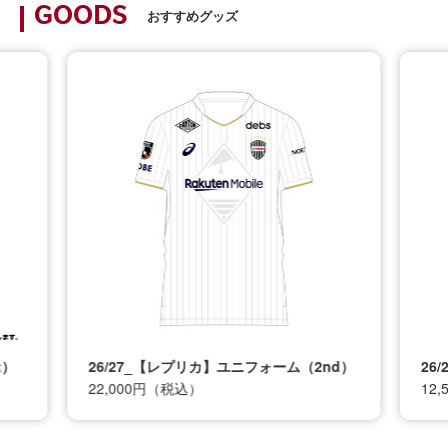
GOODS
おすすめグッズ
t）
26/27_【レプリカ】ユニフォーム（2nd）
26
22,000円（税込）
12