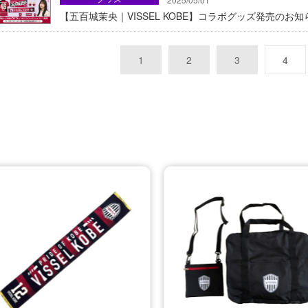
【五百城茉央｜VISSEL KOBE】コラボグッズ発売のお知
1
2
3
4