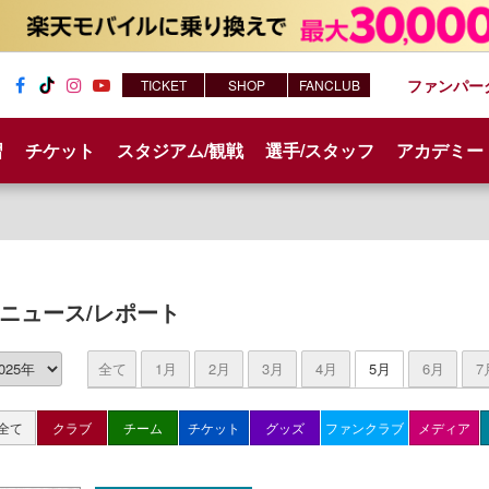
ファンパー
TICKET
SHOP
FANCLUB
Fac
Tik
Inst
You
ebo
Tok
agr
tub
習
チケット
スタジアム/観戦
選手/スタッフ
アカデミー
ok
am
e
ニュース/レポート
全て
1月
2月
3月
4月
5月
6月
7
全て
クラブ
チーム
チケット
グッズ
ファンクラブ
メディア