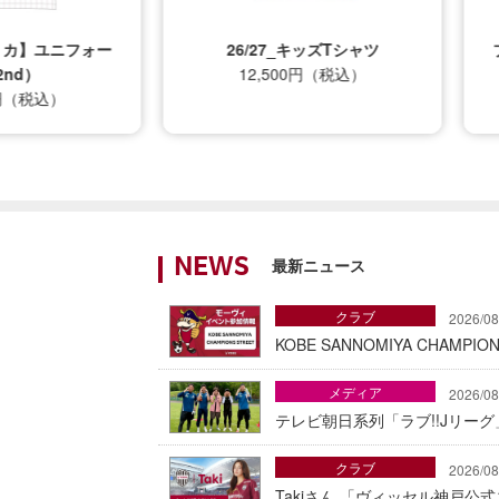
プリカ】ユニフォー
26/27_キッズTシャツ
nd）
12,500円（税込）
0円（税込）
最新ニュース
NEWS
クラブ
2026/08
KOBE SANNOMIYA CHAMP
メディア
2026/08
テレビ朝日系列「ラブ!!Jリー
クラブ
2026/08
Takiさん 「ヴィッセル神戸公