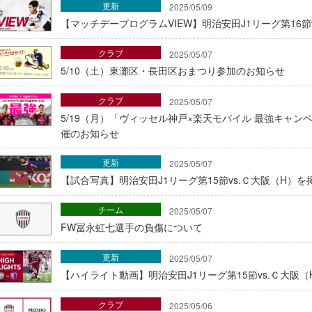
更新
2025/05/09
【マッチデープログラムVIEW】明治安田J1リーグ第16節v
クラブ
2025/05/07
5/10（土）東灘区・長田区おまつり参加のお知らせ
クラブ
2025/05/07
5/19（月）「ヴィッセル神戸×楽天モバイル 最強キャ
催のお知らせ
更新
2025/05/07
【試合写真】明治安田J1リーグ第15節vs.Ｃ大阪（H）を
チーム
2025/05/07
FW冨永虹七選手の負傷について
更新
2025/05/07
【ハイライト動画】明治安田J1リーグ第15節vs.Ｃ大阪（
クラブ
2025/05/06