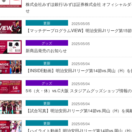
株式会社みずほ銀行/みずほ証券株式会社 オフィシャル
せ
更新
2025/05/05
【マッチデープログラムVIEW】明治安田J1リーグ第15節
グッズ
2025/05/05
新商品発売のお知らせ
更新
2025/05/04
【INSIDE動画】明治安田J1リーグ第14節vs.岡山（H）を掲
グッズ
2025/05/04
5/6（火・休）vs.C大阪 スタジアムグッズショップ情報
更新
2025/05/04
【試合写真】明治安田J1リーグ第14節vs.岡山（H）を掲
更新
2025/05/04
【ハイライト動画】明治安田J1リーグ第14節vs.岡山（H