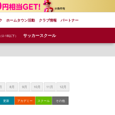
ク
ホームタウン活動
クラブ情報
パートナー
サッカースクール
（U-18以下）
月
8月
9月
10月
11月
12月
更新
アカデミー
スクール
その他