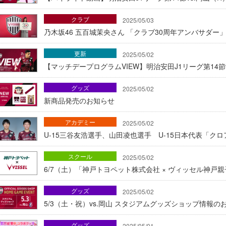
クラブ
2025/05/03
乃木坂46 五百城茉央さん 「クラブ30周年アンバサダー
更新
2025/05/02
【マッチデープログラムVIEW】明治安田J1リーグ第14節
グッズ
2025/05/02
新商品発売のお知らせ
アカデミー
2025/05/02
U-15三谷友浩選手、山田凌也選手 U-15日本代表「
スクール
2025/05/02
6/7（土）「神戸トヨペット株式会社 × ヴィッセル神
グッズ
2025/05/02
5/3（土・祝）vs.岡山 スタジアムグッズショップ情報の
グッズ
2025/05/01