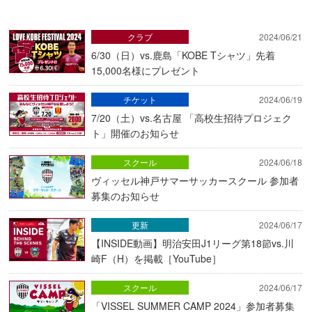
クラブ
2024/06/21
6/30（日）vs.鹿島「KOBE Tシャツ」先着
15,000名様にプレゼント
チケット
2024/06/19
7/20（土）vs.名古屋 「高校生招待プロジェク
ト」開催のお知らせ
スクール
2024/06/18
ヴィッセル神戸サマーサッカースクール 参加者
募集のお知らせ
更新
2024/06/17
【INSIDE動画】明治安田J1リーグ第18節vs.川
崎F（H）を掲載［YouTube］
スクール
2024/06/17
「VISSEL SUMMER CAMP 2024」参加者募集