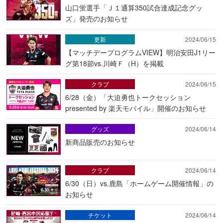
山口蛍選手「Ｊ１通算350試合達成記念グッ
ズ」発売のお知らせ
更新
2024/06/15
【マッチデープログラムVIEW】明治安田J1リー
グ第18節vs.川崎Ｆ（H）を掲載
クラブ
2024/06/15
6/28（金）「大迫勇也トークセッション
presented by 楽天モバイル」開催のお知らせ
グッズ
2024/06/14
新商品販売のお知らせ
クラブ
2024/06/14
6/30（日）vs.鹿島「ホームゲーム開催情報」の
お知らせ
チケット
2024/06/14