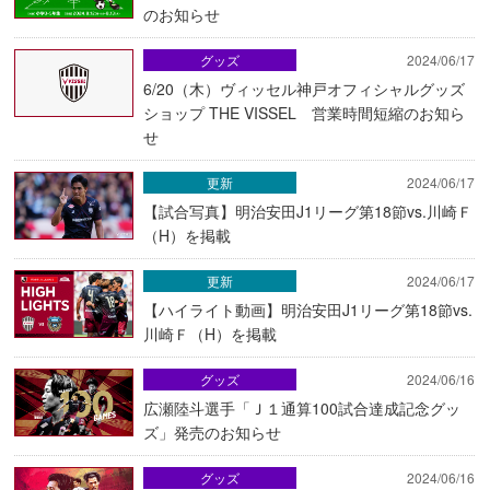
のお知らせ
グッズ
2024/06/17
6/20（木）ヴィッセル神戸オフィシャルグッズ
ショップ THE VISSEL 営業時間短縮のお知ら
せ
更新
2024/06/17
【試合写真】明治安田J1リーグ第18節vs.川崎Ｆ
（H）を掲載
更新
2024/06/17
【ハイライト動画】明治安田J1リーグ第18節vs.
川崎Ｆ（H）を掲載
グッズ
2024/06/16
広瀬陸斗選手「Ｊ１通算100試合達成記念グッ
ズ」発売のお知らせ
グッズ
2024/06/16