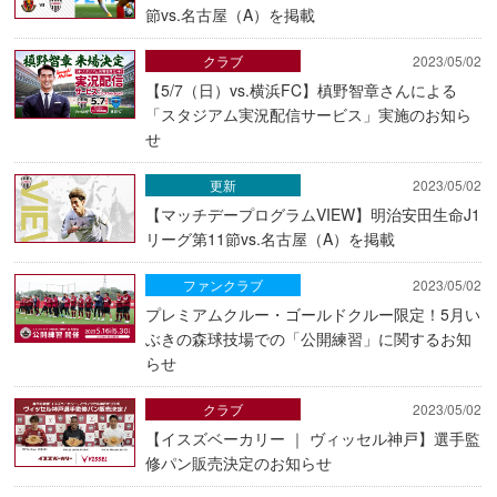
節vs.名古屋（A）を掲載
クラブ
2023/05/02
【5/7（日）vs.横浜FC】槙野智章さんによる
「スタジアム実況配信サービス」実施のお知ら
せ
更新
2023/05/02
【マッチデープログラムVIEW】明治安田生命J1
リーグ第11節vs.名古屋（A）を掲載
ファンクラブ
2023/05/02
プレミアムクルー・ゴールドクルー限定！5月い
ぶきの森球技場での「公開練習」に関するお知
らせ
クラブ
2023/05/02
【イスズベーカリー ｜ ヴィッセル神戸】選手監
修パン販売決定のお知らせ