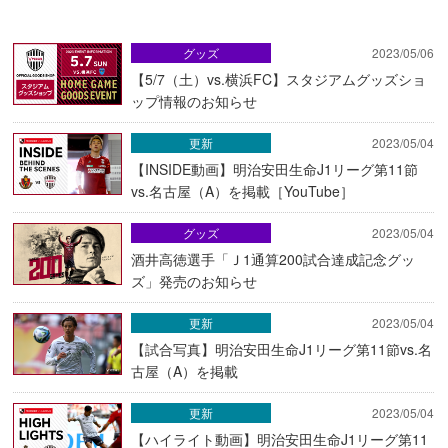
グッズ
2023/05/06
【5/7（土）vs.横浜FC】スタジアムグッズショ
ップ情報のお知らせ
更新
2023/05/04
【INSIDE動画】明治安田生命J1リーグ第11節
vs.名古屋（A）を掲載［YouTube］
グッズ
2023/05/04
酒井高徳選手「Ｊ1通算200試合達成記念グッ
ズ」発売のお知らせ
更新
2023/05/04
【試合写真】明治安田生命J1リーグ第11節vs.名
古屋（A）を掲載
更新
2023/05/04
【ハイライト動画】明治安田生命J1リーグ第11