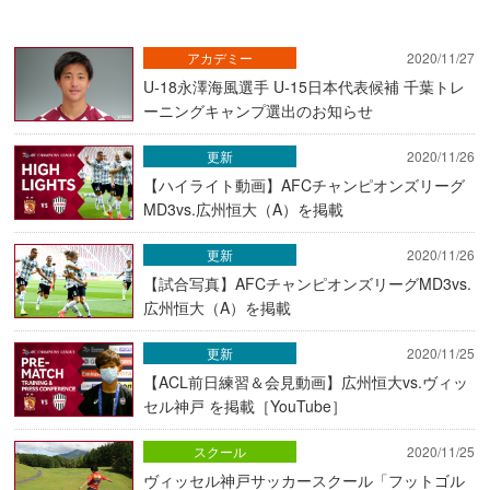
アカデミー
2020/11/27
U-18永澤海風選手 U-15日本代表候補 千葉トレ
ーニングキャンプ選出のお知らせ
更新
2020/11/26
【ハイライト動画】AFCチャンピオンズリーグ
MD3vs.広州恒大（A）を掲載
更新
2020/11/26
【試合写真】AFCチャンピオンズリーグMD3vs.
広州恒大（A）を掲載
更新
2020/11/25
【ACL前日練習＆会見動画】広州恒大vs.ヴィッ
セル神戸 を掲載［YouTube］
スクール
2020/11/25
ヴィッセル神戸サッカースクール「フットゴル