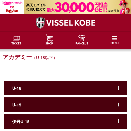
MENU
TICKET
SHOP
FANCLUB
アカデミー
（U-18以下）
U-18
U-15
伊丹U-15