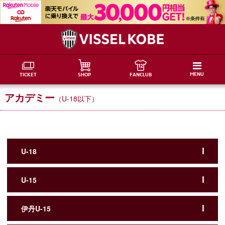
MENU
TICKET
SHOP
FANCLUB
アカデミー
（U-18以下）
U-18
U-15
伊丹U-15