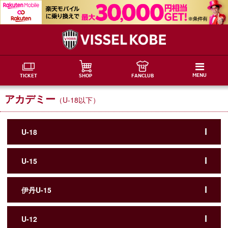
MENU
TICKET
SHOP
FANCLUB
アカデミー
（U-18以下）
U-18
U-15
伊丹U-15
U-12