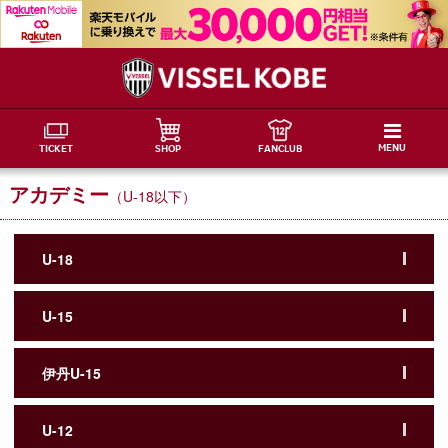
MENU
TICKET
SHOP
FANCLUB
アカデミー
（U-18以下）
U-18
U-15
伊丹U-15
U-12