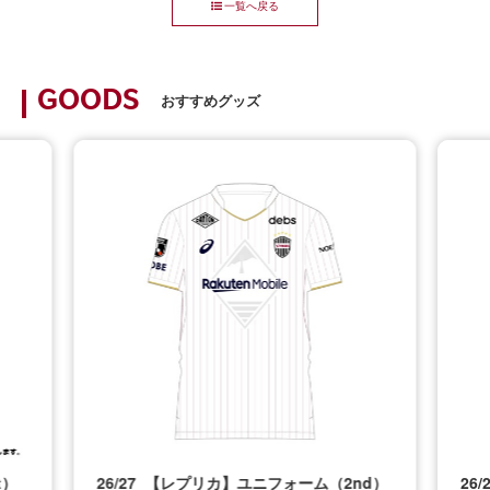
一覧へ戻る
GOODS
おすすめグッズ
t）
26/27_【レプリカ】ユニフォーム（2nd）
26