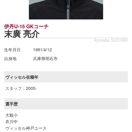
伊丹U-15 GKコーチ
末廣 亮介
Ryosuke SUEHIRO
生年月日
1981/4/12
出身地
兵庫県明石市
ヴィッセル在籍年
スタッフ：2005-
選手歴
大観小
衣川中
ヴィッセル神戸ユース