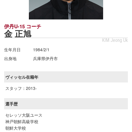
伊丹U-15 コーチ
金 正旭
KIM Jeong Uk
生年月日
1984/2/1
出身地
兵庫県伊丹市
ヴィッセル在籍年
スタッフ：2013-
選手歴
セレッソ大阪ユース
神戸朝鮮高級学校
朝鮮大学校