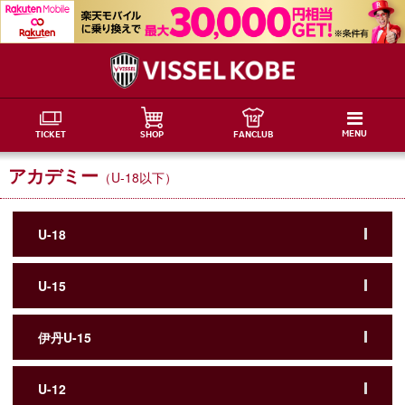
MENU
TICKET
SHOP
FANCLUB
アカデミー
（U-18以下）
U-18
U-15
伊丹U-15
U-12