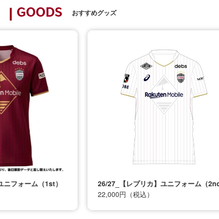
GOODS
おすすめグッズ
t）
26/27_【レプリカ】ユニフォーム（2nd）
26
22,000円（税込）
12